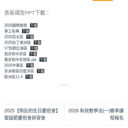
各區禱告PPT下載：
2025國際總部
下載
事工名稱
下載
2025亞太區
下載
2025拉丁美洲區
下載
V7加勒比海區
下載
西非和中非區
下載
東非和中非地區.ppt
下載
2025中東區
下載
非洲南區印度洋區
下載
歐洲區11.4
下載
2025【倒反的生日慶祝會】
2026 有效教學法(一)春季課
聖誕節慶祝會研習會
程報名