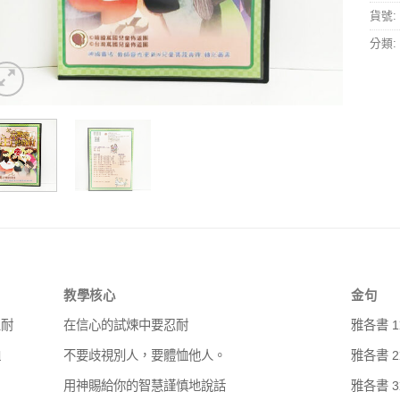
貨號:
分類:
教學核心
金句
忍耐
在信心的試煉中要忍耐
雅各書 
恤
不要歧視別人，要體恤他人。
雅各書 
用神賜給你的智慧謹慎地說話
雅各書 