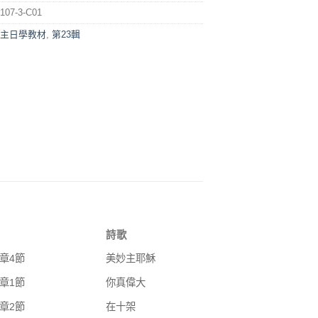
107-3-C01
主日學教材
,
第23輯
詩歌
1章4節
美妙主耶穌
2章1節
你真偉大
3章2節
在十架