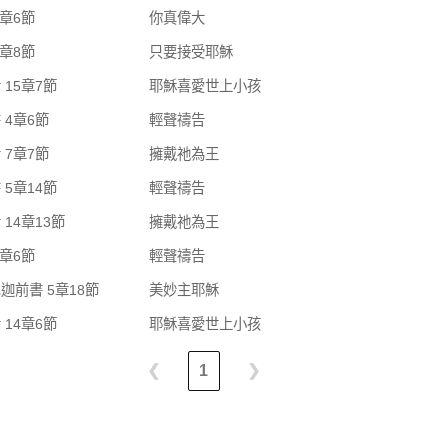
4章6節
你真偉大
5章8節
只要接受耶穌
 15章7節
耶穌喜愛世上小孩
 4章6節
輕聲禱告
 7章7節
擁戴祂為王
 5章14節
輕聲禱告
14章13節
擁戴祂為王
1章6節
輕聲禱告
迦前書 5章18節
美妙主耶穌
 14章6節
耶穌喜愛世上小孩
❮
1
❯