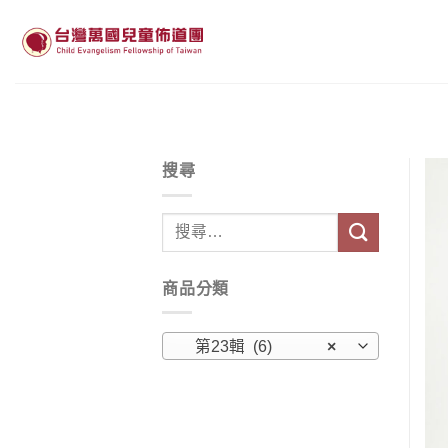
Skip
to
content
搜尋
搜
尋
關
商品分類
鍵
字:
第23輯 (6)
×