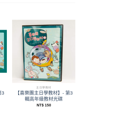
+
主日學教材
3
【喜樂團主日學教材】- 第3
輯高年級教材光碟
NT$
150