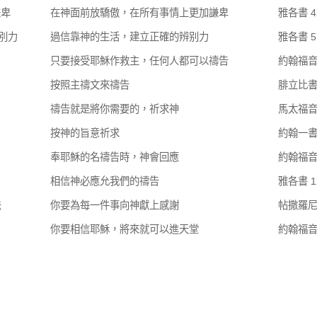
謙卑
在神面前放驕傲，在所有事情上更加謙卑
雅各書 
辨別力
過信靠神的生活，建立正確的辨别力
雅各書 
只要接受耶穌作救主，任何人都可以禱告
約翰福音
按照主禱文來禱告
腓立比書
禱告就是將你需要的，祈求神
馬太福音
按神的旨意祈求
約翰一書
奉耶穌的名禱告時，神會回應
約翰福音 
相信神必應允我們的禱告
雅各書 
法
你要為每一件事向神獻上感謝
帖撒羅尼
你要相信耶穌，將來就可以進天堂
約翰福音