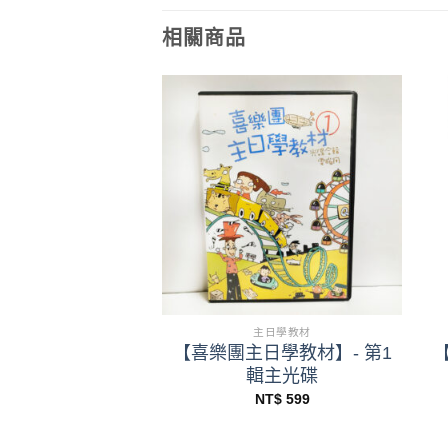
相關商品
+
主日學教材
主日學教材
日學教材】- 第6
【喜樂團主日學教材】- 第1
碟(幼低高課本及
輯主光碟
附錄)
NT$
599
NT$
250