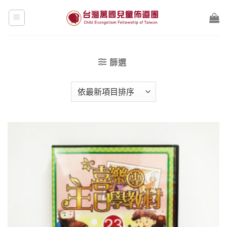
Skip
to
content
篩選