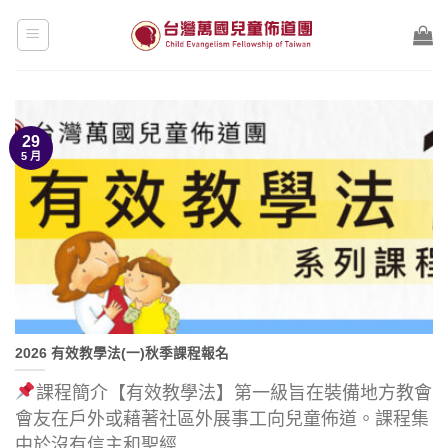
Skip
to
content
29
5 月
2026 有效教學法(一)秋季課程報名
課程簡介【有效教學法】第一級旨在裝備地方教會
會友在戶外或藉著社區外展事工向兒童佈道。課程集
中於沒有信主和聖經......