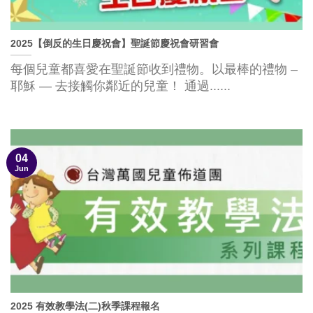
2025【倒反的生日慶祝會】聖誕節慶祝會研習會
每個兒童都喜愛在聖誕節收到禮物。以最棒的禮物 –
耶穌 — 去接觸你鄰近的兒童！ 通過......
04
Jun
2025 有效教學法(二)秋季課程報名