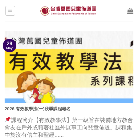
Skip
to
content
29
May
2026 有效教學法(一)秋季課程報名
課程簡介【有效教學法】第一級旨在裝備地方教會
會友在戶外或藉著社區外展事工向兒童佈道。課程集
中於沒有信主和聖經......