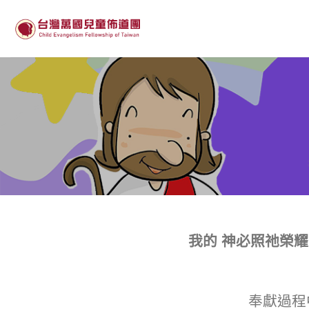
Skip
to
content
我的 神必照祂榮耀
奉獻過程中