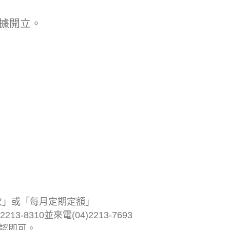
據開立。
次」或「每月定期定額」
3-8310並來電(04)2213-7693
確認即可。