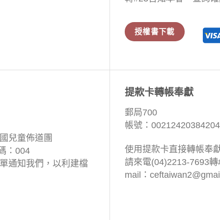
授權書下載
提款卡轉帳奉獻
郵局700
帳號：00212420384204
國兒童佈道團
使用提款卡直接轉帳奉
碼：004
請來電(04)2213-7693轉
單通知我們，以利建檔
mail：
ceftaiwan2@gmai