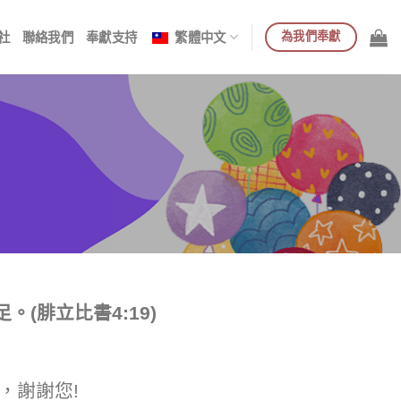
為我們奉獻
社
聯絡我們
奉獻支持
繁體中文
(腓立比書4:19)
3，謝謝您!