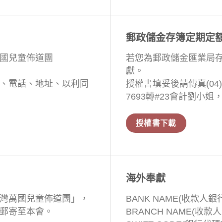
郵政儲金存簿定期定
國兒童佈道團
若您為郵政儲金匯業局
獻。
、電話、地址、以利同
授權書填妥後請傳真(04)22
7693轉#23會計劉小
授權書下載
海外奉獻
灣萬國兒童佈道團」，
BANK NAME(收款人銀行
郵寄至本會。
BRANCH NAME(收款人