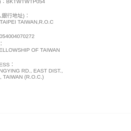
)：BKTWTWTP054
款人銀行地址)：
 TAIPEI TAIWAN,R.O.C
54004070272
)：
FELLOWSHIP OF TAIWAN
RESS：
DONGYING RD., EAST DIST.,
 TAIWAN (R.O.C.)