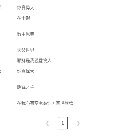
節
你真偉大
在十架
數主恩典
天父世界
耶穌是我親愛牧人
節
你真偉大
跳舞之主
在我心有空處為你，普世歡腾
❮
1
❯