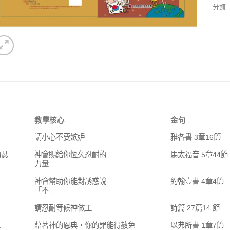
分類:
教學核心
金句
請小心不要嫉妒
雅各書 3章16節
約瑟
神會賜給你恆久忍耐的
馬太福音 5章44節
力量
神會幫助你能對誘惑說
約翰壹書 4章4節
「不」
請忍耐等候神做工
詩篇 27篇14 節
人
藉著神的恩典，你的罪能得赦免
以弗所書 1章7節