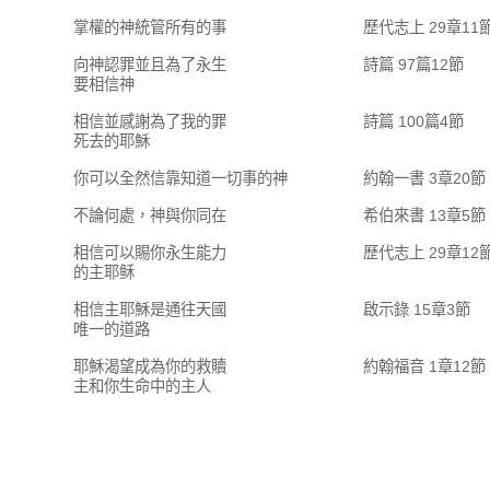
掌權的神統管所有的事
歷代志上 29章11
向神認罪並且為了永生
詩篇 97篇12節
要相信神
相信並感謝為了我的罪
詩篇 100篇4節
死去的耶穌
你可以全然信靠知道一切事的神
約翰一書 3章20節
不論何處，神與你同在
希伯來書 13章5節
相信可以賜你永生能力
歷代志上 29章12
的主耶稣
相信主耶穌是通往天國
啟示錄 15章3節
唯一的道路
耶穌渴望成為你的救贖
約翰福音 1章12節
主和你生命中的主人