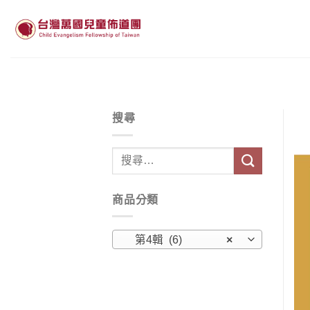
Skip
to
content
搜尋
搜
尋
關
商品分類
鍵
字:
第4輯 (6)
×