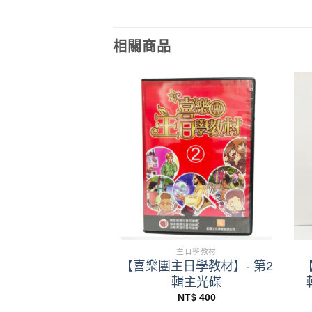
相關商品
+
主日學教材
主日學教材
日學教材】- 第5
【喜樂團主日學教材】- 第2
(故事、詩歌、金
輯主光碟
句)
NT$
400