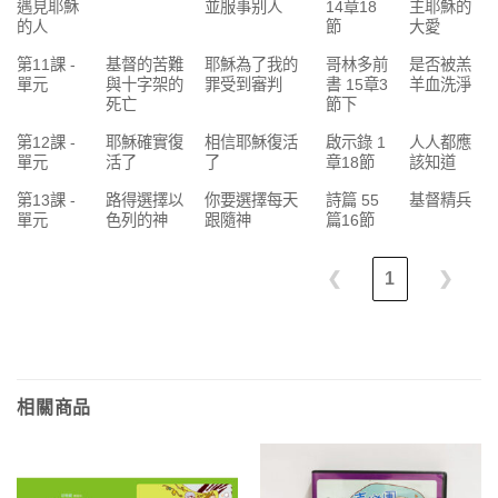
遇見耶穌
並服事别人
14章18
主耶穌的
的人
節
大愛
第11課 -
基督的苦難
耶穌為了我的
哥林多前
是否被羔
單元
與十字架的
罪受到審判
書 15章3
羊血洗淨
死亡
節下
第12課 -
耶穌確實復
相信耶穌復活
啟示錄 1
人人都應
單元
活了
了
章18節
該知道
第13課 -
路得選擇以
你要選擇每天
詩篇 55
基督精兵
單元
色列的神
跟隨神
篇16節
❮
1
❯
相關商品