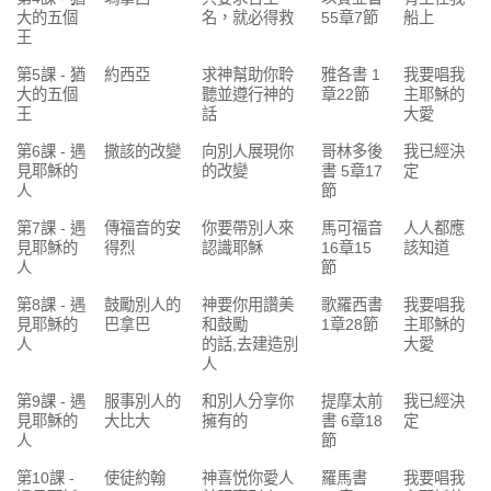
大的五個
名，就必得救
55章7節
船上
王
第5課 - 猶
約西亞
求神幫助你聆
雅各書 1
我要唱我
大的五個
聽並遵行神的
章22節
主耶穌的
王
話
大愛
第6課 - 遇
撒該的改變
向別人展現你
哥林多後
我已經決
見耶穌的
的改變
書 5章17
定
人
節
第7課 - 遇
傳福音的安
你要帶別人來
馬可福音
人人都應
見耶穌的
得烈
認識耶穌
16章15
該知道
人
節
第8課 - 遇
鼓勵別人的
神要你用讚美
歌羅西書
我要唱我
見耶穌的
巴拿巴
和鼓勵
1章28節
主耶穌的
人
的話,去建造別
大愛
人
第9課 - 遇
服事別人的
和別人分享你
提摩太前
我已經決
見耶穌的
大比大
擁有的
書 6章18
定
人
節
第10課 -
使徒約翰
神喜悦你愛人
羅馬書
我要唱我