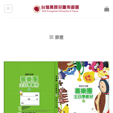
Skip
to
content
篩選