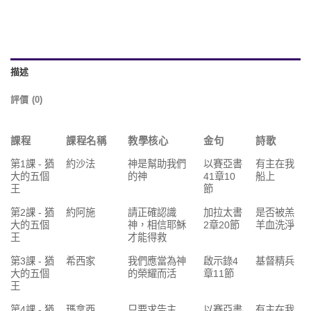
描述
評價 (0)
課程
課程名稱
教學核心
金句
詩歌
第1課 - 猶
約沙法
神是幫助我們
以賽亞書
有主在我
大的五個
的神
41章10
船上
王
節
第2課 - 猶
約阿施
請正確認識
加拉太書
是否被羔
大的五個
神，相信耶穌
2章20節
羊血洗淨
王
才能得救
第3課 - 猶
希西家
我們應當為神
啟示錄4
基督精兵
大的五個
的榮耀而活
章11節
王
第4課 - 猶
瑪拿西
只要求告主
以賽亞書
有主在我