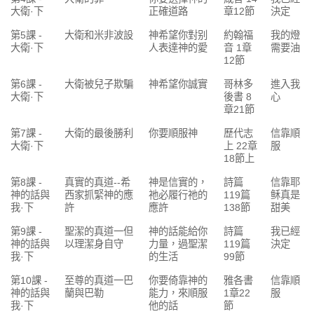
大衛·下
正確道路
章12節
決定
第5課 -
大衛和米非波設
神希望你對别
約翰福
我的燈
大衛·下
人表達神的愛
音 1章
需要油
12節
第6課 -
大衛被兒子欺騙
神希望你誠實
哥林多
進入我
大衛·下
後書 8
心
章21節
第7課 -
大衛的最後勝利
你要順服神
歷代志
信靠順
大衛·下
上 22章
服
18節上
第8課 -
真實的真道--希
神是信實的，
詩篇
信靠耶
神的話與
西家抓緊神的應
祂必履行祂的
119篇
稣真是
我·下
許
應許
138節
甜美
第9課 -
聖潔的真道一但
神的話能給你
詩篇
我已經
神的話與
以理潔身自守
力量，過聖潔
119篇
決定
我·下
的生活
99節
第10課 -
至尊的真道一巴
你要倚靠神的
雅各書
信靠順
神的話與
蘭與巴勒
能力，來順服
1章22
服
我·下
他的話
節