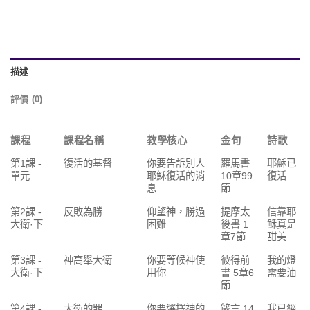
描述
評價 (0)
課程
課程名稱
教學核心
金句
詩歌
第1課 -
復活的基督
你要告訴別人
羅馬書
耶穌已
單元
耶穌復活的消
10章99
復活
息
節
第2課 -
反敗為勝
仰望神，勝過
提摩太
信靠耶
大衛·下
困難
後書 1
稣真是
章7節
甜美
第3課 -
神高舉大衛
你要等候神使
彼得前
我的燈
大衛·下
用你
書 5章6
需要油
節
第4課 -
大衛的罪
你要選擇神的
箴言 14
我已經