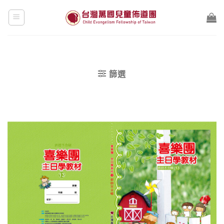
Skip
to
content
篩選