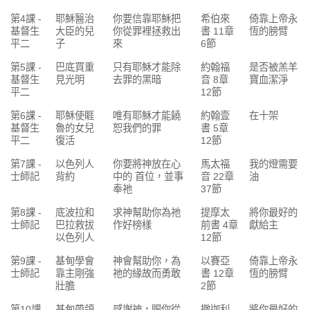
第4課 -
耶穌醫治
你要信靠耶穌把
希伯來
倚靠上帝永
基督生
大臣的兒
你從罪裡拯救出
書 11章
恆的膀臂
平二
子
來
6節
第5課 -
巴底買重
只有耶穌才能除
約翰福
是否被羔羊
基督生
見光明
去罪的黑暗
音 8章
寶血潔淨
平二
12節
第6課 -
耶穌使睚
唯有耶穌才能饒
約翰壹
在十架
基督生
魯的女兒
恕我們的罪
書 5章
平二
復活
12節
第7課 -
以色列人
你要將神放在心
馬太福
我的燈需要
士師記
背約
中的 首位，並事
音 22章
油
奉祂
37節
第8課 -
底波拉和
求神幫助你為祂
提摩太
將你最好的
士師記
巴拉救拔
作好榜樣
前書 4章
獻給主
以色列人
12節
第9課 -
基甸學會
神會幫助你，為
以賽亞
倚靠上帝永
士師記
靠主剛強
祂的緣故而勇敢
書 12章
恆的膀臂
壯膽
2節
第10課
基甸帶領
感謝神，賜你從
撒迦利
將你最好的