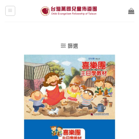
Skip
to
content
篩選