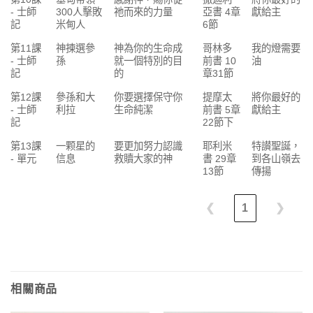
- 士師
300人擊敗
祂而來的力量
亞書 4章
獻給主
記
米甸人
6節
第11課
神揀選參
神為你的生命成
哥林多
我的燈需要
- 士師
孫
就一個特別的目
前書 10
油
記
的
章31節
第12課
參孫和大
你要選擇保守你
提摩太
將你最好的
- 士師
利拉
生命純潔
前書 5章
獻給主
記
22節下
第13課
一颗星的
要更加努力認識
耶利米
特讃聖誕，
- 單元
信息
救贖大家的神
書 29章
到各山嶺去
13節
傳揚
❮
1
❯
相關商品