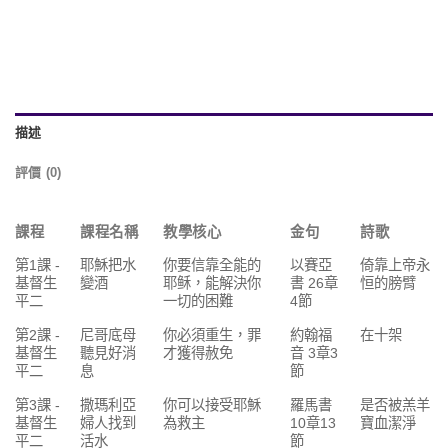
描述
評價 (0)
課程
課程名稱
教學核心
金句
詩歌
第1課 -
耶穌把水
你要信靠全能的
以賽亞
倚靠上帝永
基督生
變酒
耶稣，能解決你
書 26章
恒的膀臂
平二
一切的困難
4節
第2課 -
尼哥底母
你必須重生，罪
約翰福
在十架
基督生
聽見好消
才獲得赦免
音 3章3
平二
息
節
第3課 -
撒瑪利亞
你可以接受耶穌
羅馬書
是否被羔羊
基督生
婦人找到
為救主
10章13
寶血潔淨
平二
活水
節