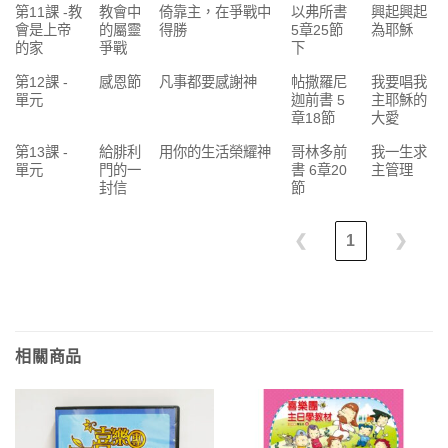
第11課 -教
教會中
倚靠主，在爭戰中
以弗所書
興起興起
會是上帝
的屬靈
得勝
5章25節
為耶穌
的家
爭戰
下
第12課 -
感恩節
凡事都要感謝神
帖撒羅尼
我要唱我
單元
迦前書 5
主耶穌的
章18節
大愛
第13課 -
給腓利
用你的生活榮耀神
哥林多前
我一生求
單元
門的一
書 6章20
主管理
封信
節
❮
1
❯
相關商品