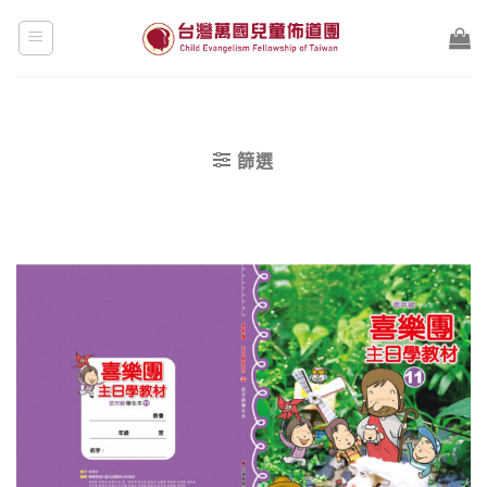
Skip
to
content
篩選