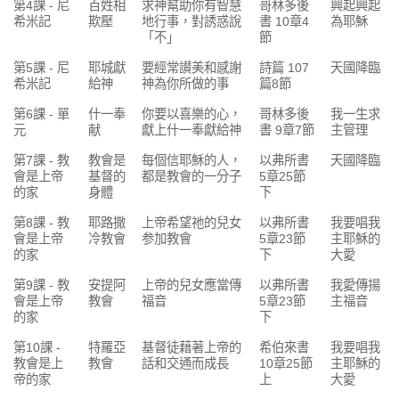
第4課 - 尼
百姓相
求神幫助你有智慧
哥林多後
興起興起
希米記
欺壓
地行事，對誘惑說
書 10章4
為耶穌
「不」
節
第5課 - 尼
耶城獻
要經常讃美和感謝
詩篇 107
天國降臨
希米記
給神
神為你所做的事
篇8節
第6課 - 單
什一奉
你要以喜樂的心，
哥林多後
我一生求
元
献
獻上什一奉獻給神
書 9章7節
主管理
第7課 - 教
教會是
每個信耶穌的人，
以弗所書
天國降臨
會是上帝
基督的
都是教會的一分子
5章25節
的家
身體
下
第8課 - 教
耶路撒
上帝希望祂的兒女
以弗所書
我要唱我
會是上帝
冷教會
参加教會
5章23節
主耶穌的
的家
下
大愛
第9課 - 教
安提阿
上帝的兒女應當傳
以弗所書
我愛傳揚
會是上帝
教會
福音
5章23節
主福音
的家
下
第10課 -
特羅亞
基督徒藉著上帝的
希伯來書
我要唱我
教會是上
教會
話和交通而成長
10章25節
主耶穌的
帝的家
上
大愛