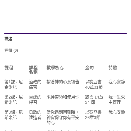
描述
評價 (0)
課程
課程
教學核心
金句
詩歌
名稱
第1課 - 尼
酒政的
按著神的心意禱告
以赛亞書
我心安静
希米記
痛苦
40章31節
第2課 - 尼
重建的
求神帶領和使用你
箴言 14章
我一生求
希米記
呼召
34 節
主管理
第3課 - 尼
勇敢的
當你遇到困難時，
以賽亞書
我心安静
希米記
建造者
神會保守你有平安
26章3節
的心