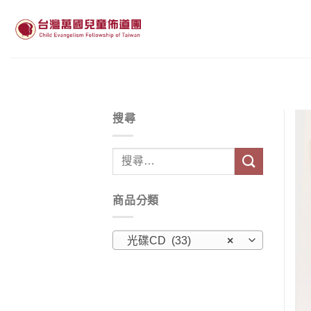
Skip
to
content
搜尋
搜
尋
關
商品分類
鍵
字:
光碟CD (33)
×