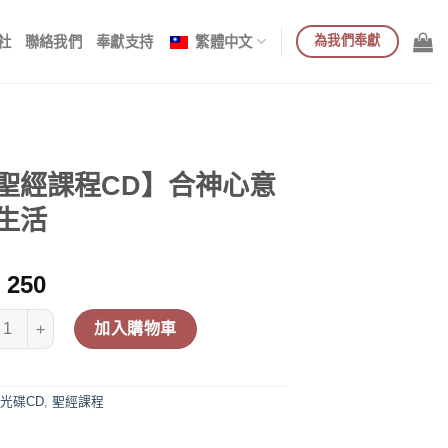
為我們奉獻
社
聯絡我們
奉獻支持
繁體中文
聖經課程CD】合神心意
生活
250
經課程CD】合神心意的生活 數量
加入購物車
光碟CD
,
聖經課程