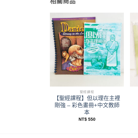
相關商品
+
光碟CD
聖經課程
程CD】基督生平
【聖經課程】但以理在主裡
剛強 – 彩色畫冊+中文教師
NT$
250
本
NT$
550