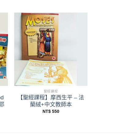
+
聖經課程
od
【聖經課程】摩西生平 – 法
 耶
蘭絨+中文教師本
NT$
550