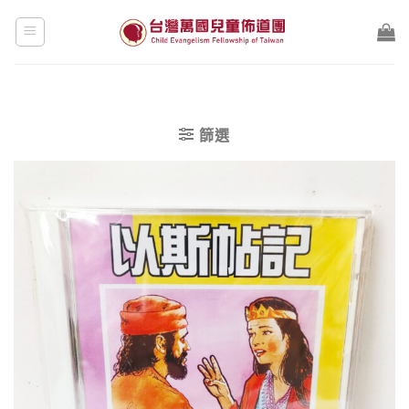
Skip
to
content
篩選