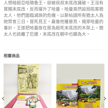
人想暗殺亞哈隨魯王，卻被叔叔末底改識破。王沒有
賞賜末底改，反而擢升了哈曼，哈曼竟然設局陷害猶
太人，他們面臨滅族的危機，以斯帖請所有猶太人為
她禁食三日，冒死見王。最後他獲晉見，揭穿哈曼的
毒計，王遂把哈曼掛在原為殺死末底改的木架上，猶
太人也逃離了厄運，末底改在朝中也顯為大。
相關商品