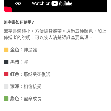
無
字書如何使用?
無字書體積小，方便隨身攜帶。透過五種顏色，加上
佈道者的說明，可以使人清楚認識基要真理。
金色
：神是誰
黑暗
：罪
紅色
：耶穌受死復活
潔淨
：相信接受
綠色
：靈命成長