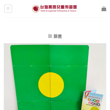
Skip
to
content
篩選