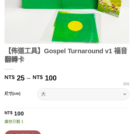
【佈道工具】Gospel Turnaround v1 福音
翻轉卡
價
25
–
100
NT$
NT$
格
清除
範
尺寸(cm)
圍：
NT$ 25
到
NT$
100
NT$ 100
庫存只剩 1