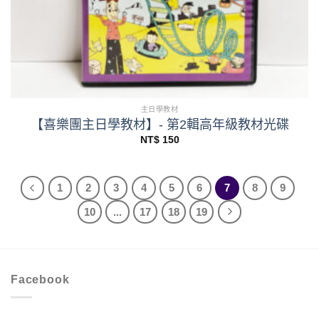
主日學教材
【喜樂團主日學教材】- 第2輯高年級教材光碟
NT$
150
1
2
3
4
5
6
7
8
9
10
...
17
18
19
Facebook