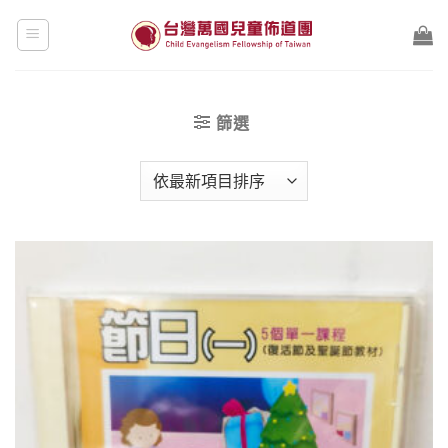
Skip
to
content
篩選