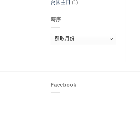
萬國主日
(1)
時序
時
序
Facebook