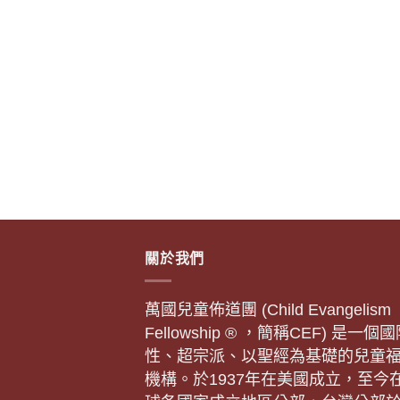
關於我們
萬國兒童佈道團 (Child Evangelism
Fellowship ® ，簡稱CEF) 是一個
性、超宗派、以聖經為基礎的兒童
機構。於1937年在美國成立，至今