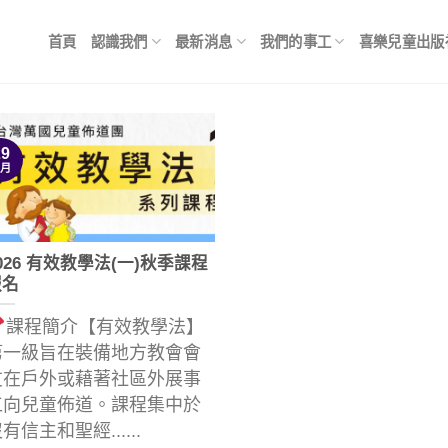
首頁
認識我們
最新消息
我們的事工
喜樂兒童出版
29
 月
026 有效教學法(一)秋季課程
報名
課程簡介【有效教學法】
第一級旨在裝備地方教會會
友在戶外或藉著社區外展事
工向兒童佈道。課程集中於
有信主和聖經......