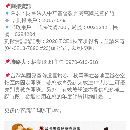
劃撥資訊
：
戶名：財團法人中華基督教台灣萬國兒童佈道
團 ，劃撥帳戶：20174549
郵政帳戶：郵局代號700，局號：0021242，帳
號：0384204
劃撥資訊請註明：2026 TCE1秋季班報名，並請來電
(04-2213-7693 #23)辦公室，以利核帳。
聯絡人
：林美珍 班主任 0970-613-518
台灣萬國兒童佈道團於春、秋兩季在各地區辦公室
轄區內固定開班，若您教會受訓人數達12人以上可優
先到貴教會開班。另外，有效教學法亦提供您多種上
課時段，歡迎使用在您的年度師資訓練計畫中。
更多內容請詳閱以下DM。