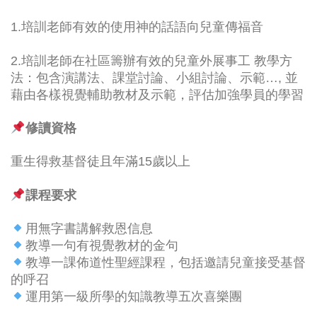
1.培訓老師有效的使用神的話語向兒童傳福音
2.培訓老師在社區籌辦有效的兒童外展事工 教學方
法：包含演講法、課堂討論、小組討論、示範…, 並
藉由各樣視覺輔助教材及示範，評估加強學員的學習
修讀資格
重生得救基督徒且年滿15歲以上
課程要求
用無字書講解救恩信息
教導一句有視覺教材的金句
教導一課佈道性聖經課程，包括邀請兒童接受基督
的呼召
運用第一級所學的知識教導五次喜樂團