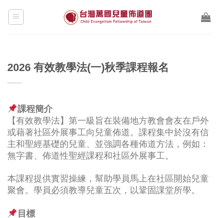
Skip
to
content
2026 有效教學法(一)秋季課程報名
課程簡介
【有效教學法】第一級旨在裝備地方教會會友在戶外
或藉著社區外展事工向兒童佈道。課程集中於沒有信
主和聖經基礎的兒童、並強調各種佈道方法，例如：
無字書、佈道性聖經課程和社區外展事工。
本課程提供實習操練，幫助學員馬上在社區開始兒童
聚會。學員必須教導兒童五次，以鞏固課堂所學。
目標