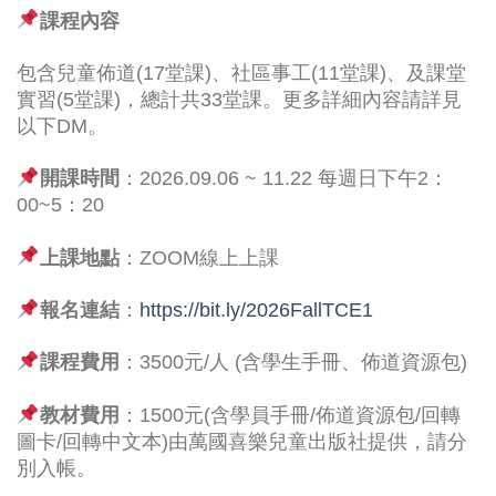
課程內容
包含兒童佈道(17堂課)、社區事工(11堂課)、及課堂
實習(5堂課)，總計共33堂課。更多詳細內容請詳見
以下DM。
開課時間
：2026.09.06 ~ 11.22 每週日下午2：
00~5：20
上課地點
：ZOOM線上上課
報名連結
：
https://bit.ly/2026FallTCE1
課程費用
：3500元/人 (含學生手冊、佈道資源包)
教材費用
：1500元(含學員手冊/佈道資源包/回轉
圖卡/回轉中文本)由萬國喜樂兒童出版社提供，請分
別入帳。