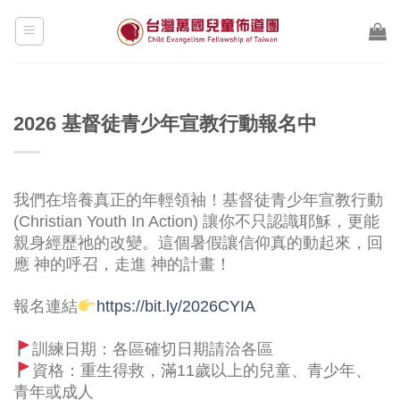
Skip
to
content
2026 基督徒青少年宣教行動報名中
我們在培養真正的年輕領袖！基督徒青少年宣教行動
(Christian Youth In Action) 讓你不只認識耶穌，更能
親身經歷祂的改變。這個暑假讓信仰真的動起來，回
應 神的呼召，走進 神的計畫！
報名連結
https://bit.ly/2026CYIA
訓練日期：各區確切日期請洽各區
資格：重生得救，滿11歲以上的兒童、青少年、
青年或成人