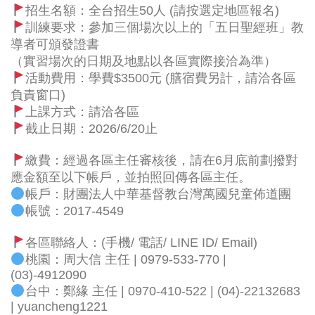
招生名額：全台招生50人 (請按選定地區報名)
訓練要求：參加三個場次以上的「五日聖經班」教
導者可頒發證書
（實習場次的日期及地點以各區實際接洽為準）
活動費用：學費$3500元 (膳宿費另計，請洽各區
負責窗口)
上課方式：請洽各區
截止日期：2026/6/20止
繳費：經過各區主任審核後，請在6月底前劃撥對
應金額至以下帳戶，並拍照回傳各區主任。
帳戶：財團法人中華基督教台灣萬國兒童佈道團
帳號：2017-4549
各區聯絡人：(手機/ 電話/ LINE ID/ Email)
桃園：周大信 主任 | 0979-533-770 |
(03)-4912090
台中：鄭緣 主任 | 0970-410-522 | (04)-22132683
| yuancheng1221