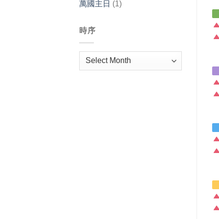
萬國主日
(1)
時序
時
序