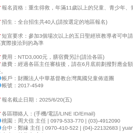
報名資格：重生得救，年滿11歲以上的兒童、青少年、
招生：全台招生共40人(請按選定的地區報名)
短宣要求：參加3個場次以上的五日聖經班教導者可申
區實際接洽到的為準
費用：NTD3,000元，膳宿費另計(請洽各區)
繳費：經過各區主任審核後，請在6月底前劃撥對應金
任。
帳戶：財團法人中華基督教台灣萬國兒童佈道團
帳號：2017-4549
報名截止日期：2025/6/20(五)
各區聯絡人：(手機/電話/LINE ID/Email)
桃園：周大信 主任 | 0979-533-770 | (03)-4912090
台中：鄭緣 主任 | 0970-410-522 | (04)-22132683 | yua