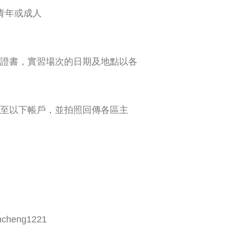
青年或成人
請證書，實習場次的日期及地點以各
額至以下帳戶，並拍照回傳各區主
ncheng1221