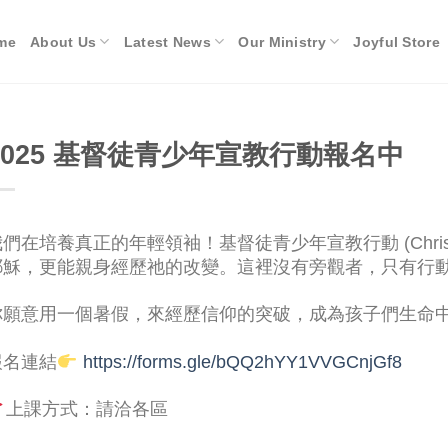
me
About Us
Latest News
Our Ministry
Joyful Store
2025 基督徒青少年宣教行動報名中
們在培養真正的年輕領袖！基督徒青少年宣教行動 (Christian Y
耶穌，更能親身經歷祂的改變。這裡沒有旁觀者，只有行
你願意用一個暑假，來經歷信仰的突破，成為孩子們生命
報名連結
https://forms.gle/bQQ2hYY1VVGCnjGf8
上課方式：請洽各區